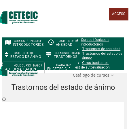
ACCESO
Cursos técnicos e
introductorios
INTRODUCTORIOS
ANSIEDAD
Trastornos de ansiedad
Trastornos del estado de
ESTADO DE ÁNIMO
TRASTORNOS
ánimo
Otros trastornos
Test de autoevaluación
EN CETECIC
AUTOEVALUACIÓN
Trastornos del estado de ánimo