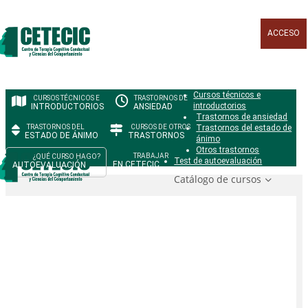
ACCESO
Cursos técnicos e
introductorios
INTRODUCTORIOS
ANSIEDAD
Trastornos de ansiedad
Trastornos del estado de
ESTADO DE ÁNIMO
TRASTORNOS
ánimo
Otros trastornos
Test de autoevaluación
EN CETECIC
AUTOEVALUACIÓN