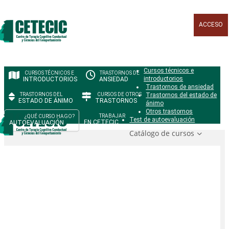
ACCESO
Cursos técnicos e
introductorios
INTRODUCTORIOS
ANSIEDAD
Trastornos de ansiedad
Trastornos del estado de
ESTADO DE ÁNIMO
TRASTORNOS
ánimo
Otros trastornos
Test de autoevaluación
EN CETECIC
AUTOEVALUACIÓN