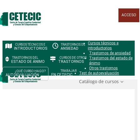
ACCESO
Cursos técnicos e
introductorios
INTRODUCTORIOS
ANSIEDAD
Trastornos de ansiedad
Trastornos del estado de
ESTADO DE ÁNIMO
TRASTORNOS
ánimo
Otros trastornos
Test de autoevaluación
EN CETECIC
AUTOEVALUACIÓN