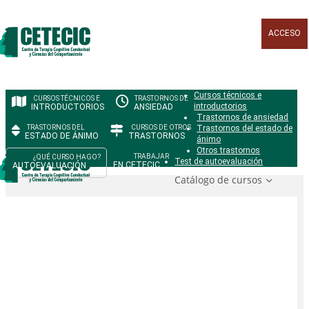
ACCESO
Cursos técnicos e
introductorios
INTRODUCTORIOS
ANSIEDAD
Trastornos de ansiedad
Trastornos del estado de
ESTADO DE ÁNIMO
TRASTORNOS
ánimo
Otros trastornos
Test de autoevaluación
EN CETECIC
AUTOEVALUACIÓN