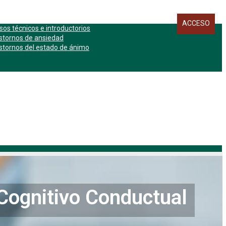
ACCESO
sos técnicos e introductorios
stornos de ansiedad
stornos del estado de ánimo
 Cognitivo Conductual